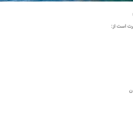
رت است از:
ن