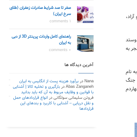
صفر تا صد شرایط صادرات زعفران (طلای
سرخ ایران)
آزاد،
1 comments
راهنمای کامل واردات پرینتر 3D از دبی
دوستد
به ایران
د یک شرکت کشتیرانی ملی در سال 1340 انجام شد. این تلاش‌ها نهایتا در سال 1346 منجر به
0 comments
آخرین دیدگاه ها
ن شرکت به نام
ر جنگ
Nana
در
برآورد هزینه پست از انگلیس به ایران
Abas Zanganeh
در
بارگیری و تخلیه کالا | آشنایی
هاردم
با قوانین و وظایف مربوط به آن که باید بدانید
فروتن سلیمانی سولگانی
در
انواع قراردادهای حمل
و نقل دریایی – آشنایی با کاربرد و بندهای این
قراردادها