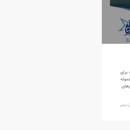
۰
 برای
حموله
‌های
 دریایی